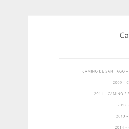
Ca
Zum
Inhalt
springen
CAMINO DE SANTIAGO 
2009 – 
2011 – CAMINO FI
2012 
2013 
2014 –