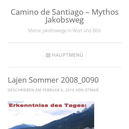
Camino de Santiago – Mythos
Zum
Jakobsweg
Inhalt
springen
Meine Jakobswege in Wort und Bild
HAUPTMENÜ
Lajen Sommer 2008_0090
GESCHRIEBEN AM
FEBRUAR 6, 2016
VON
OTMAR