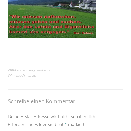
Beitrags-
2008 – Jakobsweg Südtirol /
Winnebach – Brixen
Navigation
Schreibe einen Kommentar
Deine E-Mail-Adresse wird nicht veröffentlicht.
Erforderliche Felder sind mit
*
markiert