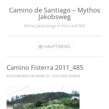
Camino de Santiago – Mythos
Zum
Jakobsweg
Inhalt
springen
Meine Jakobswege in Wort und Bild
HAUPTMENÜ
Camino Fisterra 2011_485
GESCHRIEBEN AM
MÄRZ 21, 2016
VON
OTMAR