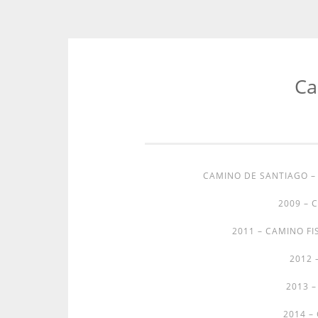
Ca
Zum
Inhalt
springen
CAMINO DE SANTIAGO 
2009 – 
2011 – CAMINO FI
2012 
2013 
2014 –