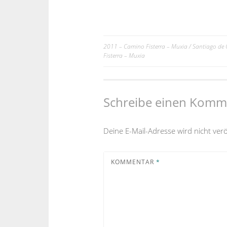
2011 – Camino Fisterra – Muxia / Santiago de
Beitrags-
Fisterra – Muxia
Navigation
Schreibe einen Komm
Deine E-Mail-Adresse wird nicht veröf
KOMMENTAR
*