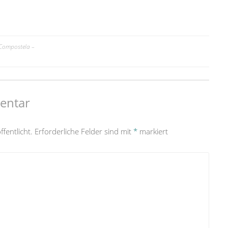
 Compostela –
entar
fentlicht.
Erforderliche Felder sind mit
*
markiert