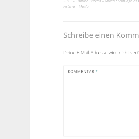
2011 – Camino Fisterra – Muxia / Santiago de
Beitrags-
Fisterra – Muxia
Navigation
Schreibe einen Komm
Deine E-Mail-Adresse wird nicht veröf
KOMMENTAR
*