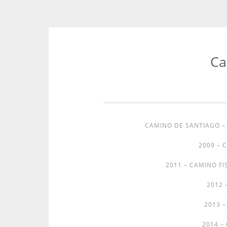
Ca
Zum
Inhalt
springen
CAMINO DE SANTIAGO 
2009 – 
2011 – CAMINO FI
2012 
2013 
2014 –