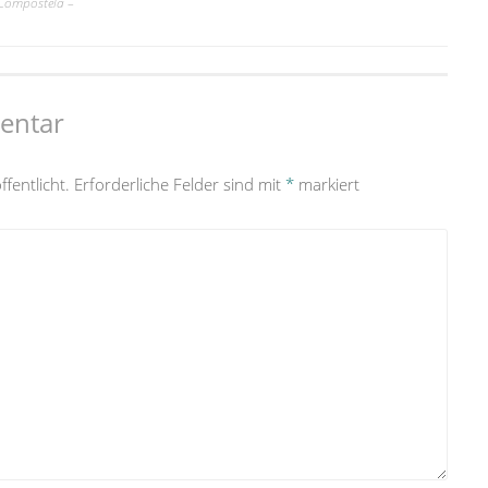
 Compostela –
entar
fentlicht.
Erforderliche Felder sind mit
*
markiert