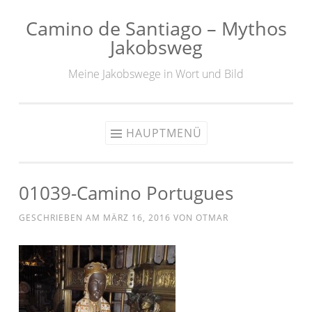
Camino de Santiago – Mythos
Zum
Jakobsweg
Inhalt
springen
Meine Jakobswege in Wort und Bild
HAUPTMENÜ
01039-Camino Portugues
GESCHRIEBEN AM
MÄRZ 16, 2016
VON
OTMAR