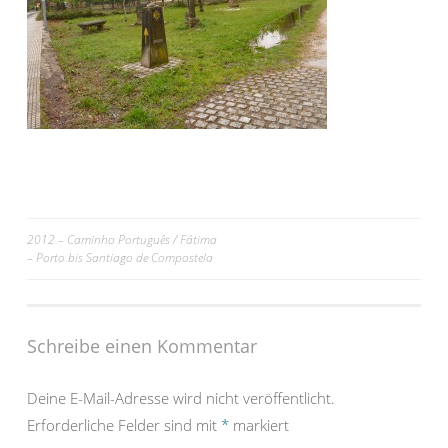
Beitrags-
2012 – Caminho Português / Fátima
– Porto bis Santiago de Compostela
Navigation
Schreibe einen Kommentar
Deine E-Mail-Adresse wird nicht veröffentlicht.
Erforderliche Felder sind mit
*
markiert