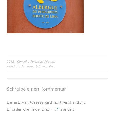
Beitrags-
2012 – Caminho Português / Fátima
– Porto bis Santiago de Compostela
Navigation
Schreibe einen Kommentar
Deine E-Mail-Adresse wird nicht veröffentlicht.
Erforderliche Felder sind mit
*
markiert