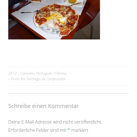
Beitrags-
2012 – Caminho Português / Fátima
– Porto bis Santiago de Compostela
Navigation
Schreibe einen Kommentar
Deine E-Mail-Adresse wird nicht veröffentlicht.
Erforderliche Felder sind mit
*
markiert