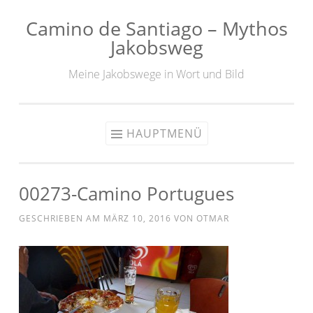
Camino de Santiago – Mythos
Zum
Jakobsweg
Inhalt
springen
Meine Jakobswege in Wort und Bild
HAUPTMENÜ
00273-Camino Portugues
GESCHRIEBEN AM
MÄRZ 10, 2016
VON
OTMAR