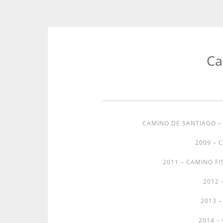
Ca
Zum
Inhalt
springen
CAMINO DE SANTIAGO 
2009 – 
2011 – CAMINO FI
2012 
2013 
2014 –