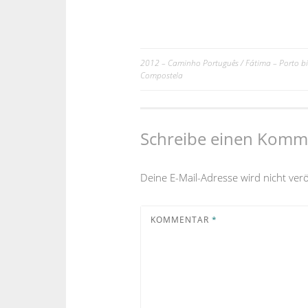
2012 – Caminho Português / Fátima – Porto bi
Beitrags-
Compostela
Navigation
Schreibe einen Komm
Deine E-Mail-Adresse wird nicht veröf
KOMMENTAR
*