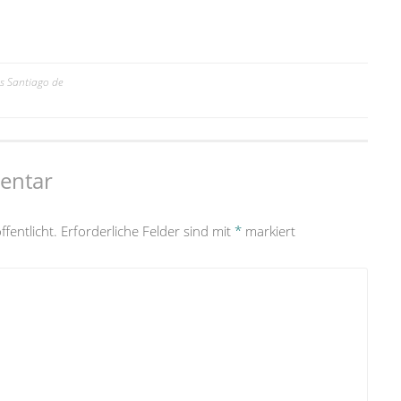
s Santiago de
entar
fentlicht.
Erforderliche Felder sind mit
*
markiert