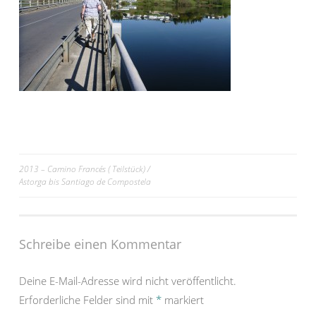
Beitrags-
2013 – Camino Francés ( Teilstück) /
Astorga bis Santiago de Compostela
Navigation
Schreibe einen Kommentar
Deine E-Mail-Adresse wird nicht veröffentlicht.
Erforderliche Felder sind mit
*
markiert