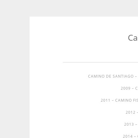
Ca
Zum
Inhalt
springen
CAMINO DE SANTIAGO 
2009 – 
2011 – CAMINO FI
2012 
2013 
2014 –