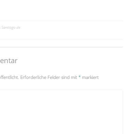
s Santiago de
entar
fentlicht.
Erforderliche Felder sind mit
*
markiert