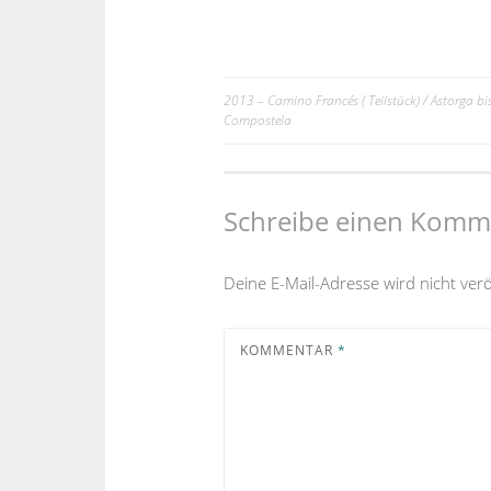
2013 – Camino Francés ( Teilstück) / Astorga bi
Beitrags-
Compostela
Navigation
Schreibe einen Komm
Deine E-Mail-Adresse wird nicht veröf
KOMMENTAR
*