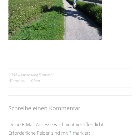
Beitrags-
2008 – Jakobsweg Südtirol /
Winnebach – Brixen
Navigation
Schreibe einen Kommentar
Deine E-Mail-Adresse wird nicht veröffentlicht.
Erforderliche Felder sind mit
*
markiert